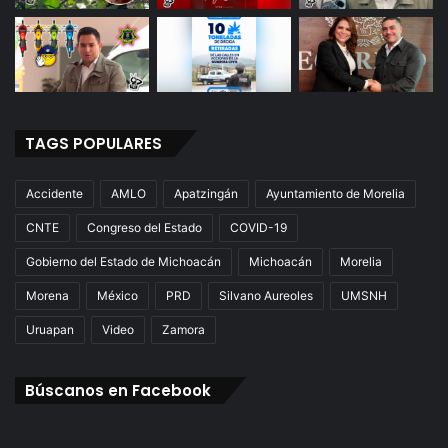
TAGS POPULARES
Accidente
AMLO
Apatzingán
Ayuntamiento de Morelia
CNTE
Congreso del Estado
COVID-19
Gobierno del Estado de Michoacán
Michoacán
Morelia
Morena
México
PRD
Silvano Aureoles
UMSNH
Uruapan
Video
Zamora
Búscanos en Facebook