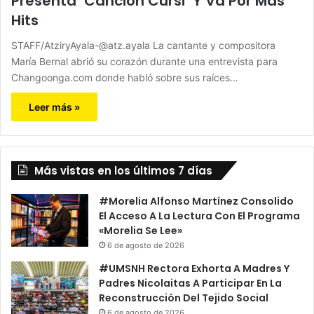
Presenta ‘Canción Cursi’ Y Va Por Más
Hits
STAFF/AtziryAyala-@atz.ayala La cantante y compositora
María Bernal abrió su corazón durante una entrevista para
Changoonga.com donde habló sobre sus raíces…
Leer más »
Más vistas en los últimos 7 días
#Morelia Alfonso Martínez Consolido
El Acceso A La Lectura Con El Programa
«Morelia Se Lee»
6 de agosto de 2026
#UMSNH Rectora Exhorta A Madres Y
Padres Nicolaitas A Participar En La
Reconstrucción Del Tejido Social
6 de agosto de 2026