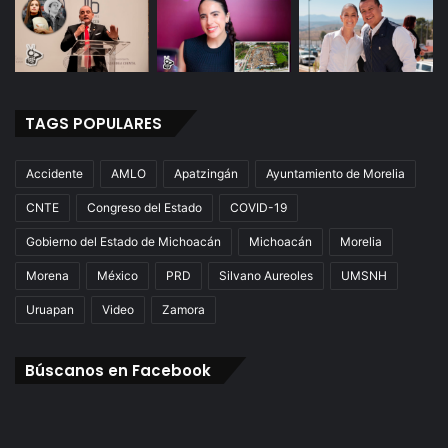
TAGS POPULARES
Accidente
AMLO
Apatzingán
Ayuntamiento de Morelia
CNTE
Congreso del Estado
COVID-19
Gobierno del Estado de Michoacán
Michoacán
Morelia
Morena
México
PRD
Silvano Aureoles
UMSNH
Uruapan
Video
Zamora
Búscanos en Facebook