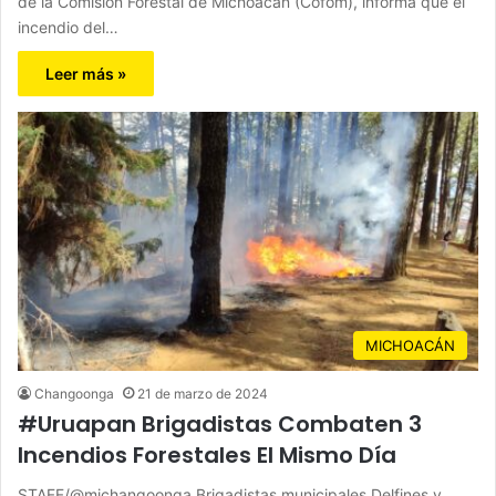
de la Comisión Forestal de Michoacán (Cofom), informa que el
incendio del…
Leer más »
MICHOACÁN
Changoonga
21 de marzo de 2024
#Uruapan Brigadistas Combaten 3
Incendios Forestales El Mismo Día
STAFF/@michangoonga Brigadistas municipales Delfines y