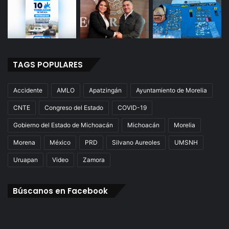
TAGS POPULARES
Accidente
AMLO
Apatzingán
Ayuntamiento de Morelia
CNTE
Congreso del Estado
COVID-19
Gobierno del Estado de Michoacán
Michoacán
Morelia
Morena
México
PRD
Silvano Aureoles
UMSNH
Uruapan
Video
Zamora
Búscanos en Facebook