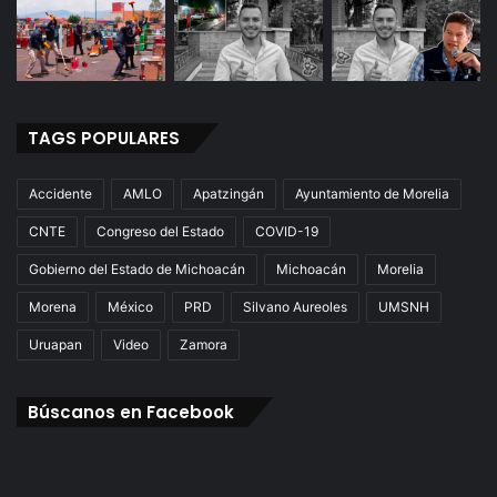
TAGS POPULARES
Accidente
AMLO
Apatzingán
Ayuntamiento de Morelia
CNTE
Congreso del Estado
COVID-19
Gobierno del Estado de Michoacán
Michoacán
Morelia
Morena
México
PRD
Silvano Aureoles
UMSNH
Uruapan
Video
Zamora
Búscanos en Facebook