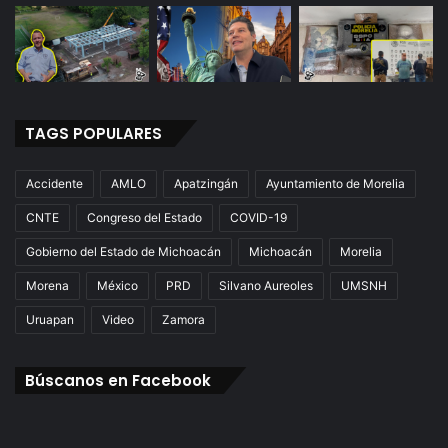
TAGS POPULARES
Accidente
AMLO
Apatzingán
Ayuntamiento de Morelia
CNTE
Congreso del Estado
COVID-19
Gobierno del Estado de Michoacán
Michoacán
Morelia
Morena
México
PRD
Silvano Aureoles
UMSNH
Uruapan
Video
Zamora
Búscanos en Facebook