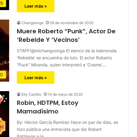
S
Leer más »
Changoonga
28 de noviembre de 2020
Muere Roberto “Punk”, Actor De
‘Rebelde Y ‘Vecinos’
STAFF/@michangoonga El elenco de la telenovela
‘Rebelde’ se encuentra de luto. El actor Roberto
“Puck” Miranda, quien interpretó a ‘Cosme’,…
CO
Leer más »
Elly Castillo
14 de mayo de 2020
Robin, HDTPM, Estoy
Mamadísimo
By: Héctor García Ramírez Hace un par de días, se
hizo pública una entrevista que dio Robert
Pattinson a la…