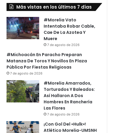
Más vistas en los últimos 7 días
#Morelia Vato
Intentaba Robar Cable,
Cae De La Azotea Y
Muere
7 de agosto de 2026
#Michoacán En Paracho Preparan
Matanza De Toros Y Novillos En Plaza
Pública Por Fiestas Religiosas
7 de agosto de 2026
#Morelia Amarrados,
Torturados Y Baleados:
Así Hallaron A Dos
Hombres En Ranchería
Las Flores
7 de agosto de 2026
¡Con Gol Del «Hulk»!
Atlético Morelia-UMSNH