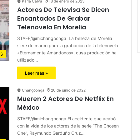
Karla Calva
18 de enero de 2023
Actores De Televisa Se Dicen
Encantados De Grabar
Telenovela En Morelia
STAFF/@michangoonga La belleza de Morelia
sirve de marco para la grabación de la telenovela
«Eternamente Amándonos», cuya producción ha
S
utilizado…
Leer más »
Changoonga
20 de junio de 2022
Mueren 2 Actores De Netflix En
México
STAFF/@michangoonga El accidente que acabó
con la vida de los actores de la serie “The Chosen
One”, Raymundo Garduño Cruz…