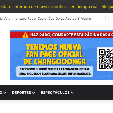
 estate enterado de nuestras noticias en tiempo real
Bloqu
#Michoacán En Paracho Preparan Matanza De Toros Y Novillos En Plaza Pública Por Fiestas Religiosas
O
DEPORTES
ESPECTÁCULOS