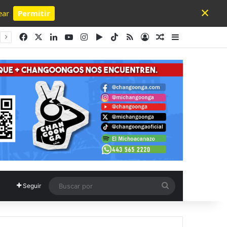
×
ear
Permitir
Powered by SendPulse
Facebook
X
LinkedIn
YouTube
Instagram
Google Play
TikTok
RSS
Acceso
Publicación al a
Barra lateral
Buscar
Seguir
por