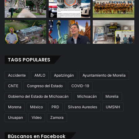
TAGS POPULARES
Accidente
AMLO
Apatzingán
Ayuntamiento de Morelia
CNTE
Congreso del Estado
COVID-19
Gobierno del Estado de Michoacán
Michoacán
Morelia
Morena
México
PRD
Silvano Aureoles
UMSNH
Uruapan
Video
Zamora
Búscanos en Facebook