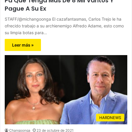
Pa Que Tenga Más De 8 Mil Varitos Y
Pague A Su Ex
STAFF/@michangoonga El cazafantasmas, Carlos Trejo le ha
ofrecido trabajo a su archienemigo Alfredo Adame, esto como
su limpia botas para…
Leer más »
HARDNEWS
Changoonga
23 de octubre de 2021