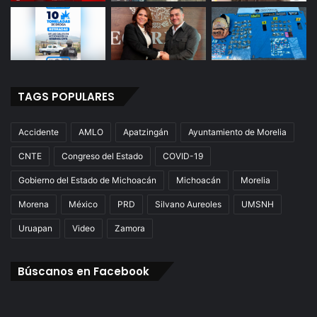
TAGS POPULARES
Accidente
AMLO
Apatzingán
Ayuntamiento de Morelia
CNTE
Congreso del Estado
COVID-19
Gobierno del Estado de Michoacán
Michoacán
Morelia
Morena
México
PRD
Silvano Aureoles
UMSNH
Uruapan
Video
Zamora
Búscanos en Facebook