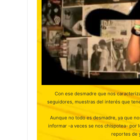
Con ese desmadre que nos caracteriza
seguidores, muestras del interés que ten
Aunque no todo es desmadre, ya que no
informar -a veces se nos chispotea- por 
reportes de 