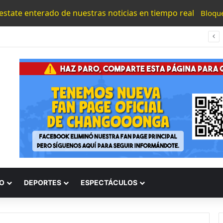
 estate enterado de nuestras noticias en tiempo real
Bloqu
UMNSH Emitirá Este Miércoles La Tercera Convocatoria De Nuevo Ingreso.
O
DEPORTES
ESPECTÁCULOS