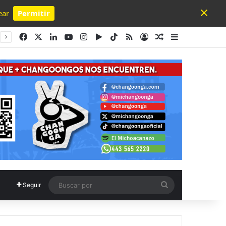
×
ear
Permitir
Powered by SendPulse
Facebook
X
LinkedIn
YouTube
Instagram
Google Play
TikTok
RSS
Acceso
Publicación al a
Barra lateral
Buscar
Seguir
por