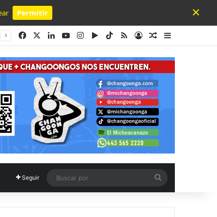
×
ear
Permitir
Powered by SendPulse
Facebook
X
LinkedIn
YouTube
Instagram
Google Play
TikTok
RSS
Acceso
Publicación al a
Barra lateral
Buscar
Seguir
por