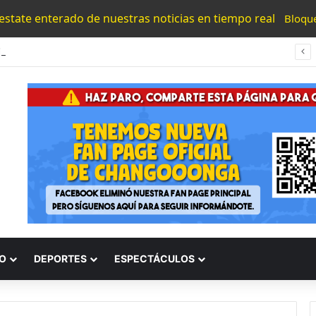
 estate enterado de nuestras noticias en tiempo real
Bloqu
#Morelia Alfonso Martínez Consolido El Acceso A La Lectura Con El Programa «Morelia Se Lee»
O
DEPORTES
ESPECTÁCULOS