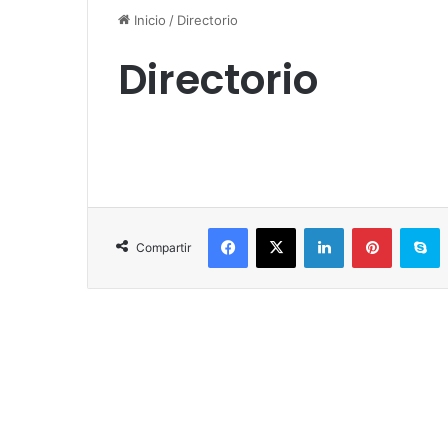
Inicio
/
Directorio
Directorio
Facebook
X
LinkedIn
Pinterest
Skype
Compartir