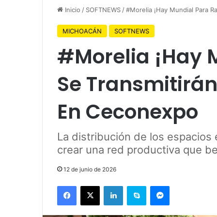
Inicio
/
SOFTNEWS
/
#Morelia ¡Hay Mundial Para Ra
MICHOACÁN
SOFTNEWS
#Morelia ¡Hay 
Se Transmitirán
En Ceconexpo
La distribución de los espacios
crear una red productiva que b
12 de junio de 2026
Facebook
X
LinkedIn
Skype
Messenger