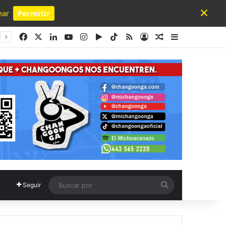
×
ear
Permitir
Powered by SendPulse
Facebook
X
LinkedIn
YouTube
Instagram
Google Play
TikTok
RSS
Acceso
Publicación al a
Barra lateral
Buscar
Seguir
por