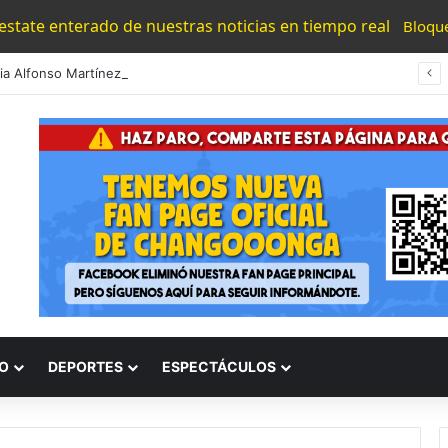
 estate enterado de nuestras noticias en tiempo real
Bloqu
#Morelia Alfonso Martínez Consolido El Acceso A La Lectura Con El Programa «Morelia Se Lee»
O
DEPORTES
ESPECTÁCULOS