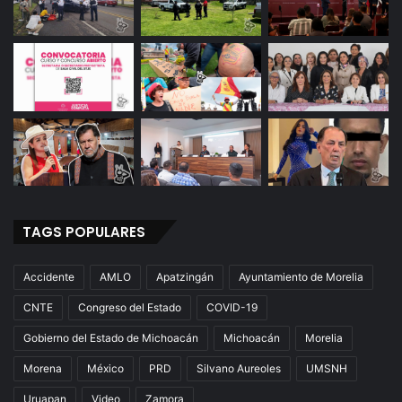
TAGS POPULARES
Accidente
AMLO
Apatzingán
Ayuntamiento de Morelia
CNTE
Congreso del Estado
COVID-19
Gobierno del Estado de Michoacán
Michoacán
Morelia
Morena
México
PRD
Silvano Aureoles
UMSNH
Uruapan
Video
Zamora