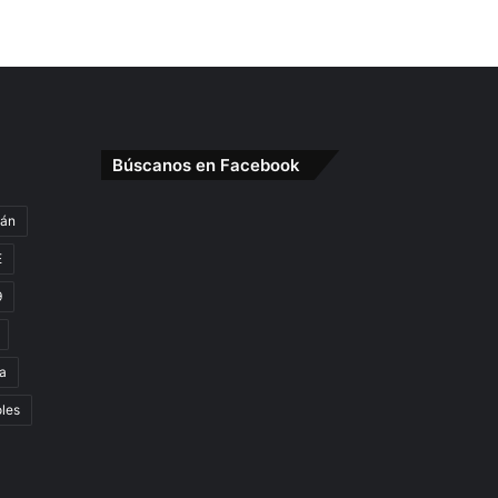
Búscanos en Facebook
gán
E
9
a
oles