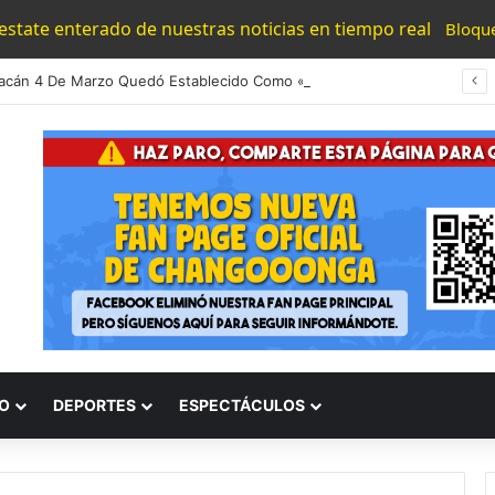
 estate enterado de nuestras noticias en tiempo real
Bloqu
#Michoacán 4 De Marzo Quedó Establecido Como «Día Del Aniversario De La Batalla Del Fuerte De Cóporo De 1815»
O
DEPORTES
ESPECTÁCULOS