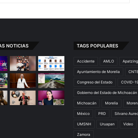
AS NOTICIAS
TAGS POPULARES
Accidente
AMLO
Apatzin
Ayuntamiento de Morelia
CNT
Congreso del Estado
COVID-1
Gobierno del Estado de Michoacán
Michoacán
Morelia
Moren
México
PRD
Silvano Aure
UMSNH
Uruapan
Video
Zamora