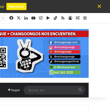
×
ear
Permitir
Powered by SendPulse
Facebook
X
LinkedIn
YouTube
Instagram
Google Play
TikTok
RSS
Acceso
Publicación al a
Barra lateral
Buscar
Seguir
por