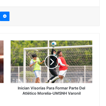
kype
Messenger
Inician
Visorías
Para
Formar
Parte
Del
Atlético
Morelia-
UMSNH
Varonil
Inician Visorías Para Formar Parte Del
Atlético Morelia-UMSNH Varonil