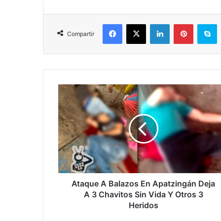
Facebook
X
LinkedIn
Pinterest
S
Compartir
Ataque
A
Balazos
En
Apatzingán
Deja
A
3
Chavitos
Sin
Ataque A Balazos En Apatzingán Deja
Vida
A 3 Chavitos Sin Vida Y Otros 3
Y
Heridos
Otros