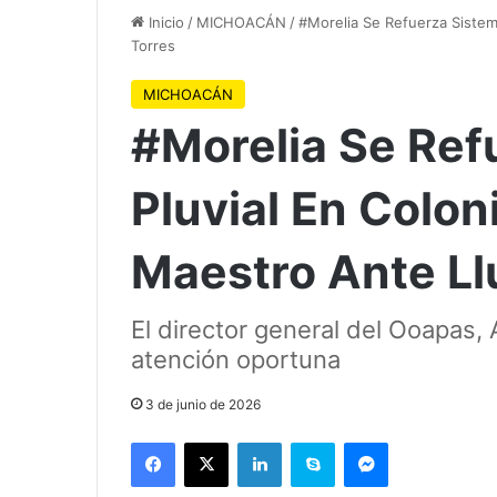
Inicio
/
MICHOACÁN
/
#Morelia Se Refuerza Sistema
Torres
MICHOACÁN
#Morelia Se Ref
Pluvial En Colon
Maestro Ante Llu
El director general del Ooapas,
atención oportuna
3 de junio de 2026
Facebook
X
LinkedIn
Skype
Messenger