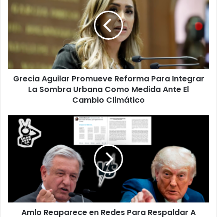
Promueve
Reforma
Para
Integrar
La
Sombra
Urbana
Grecia Aguilar Promueve Reforma Para Integrar
Como
Medida
La Sombra Urbana Como Medida Ante El
Ante
Cambio Climático
El
Cambio
Amlo
Climático
Reaparece
en
Redes
Para
Respaldar
A
Sheinbaum
Y
Amlo Reaparece en Redes Para Respaldar A
Pedir