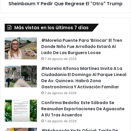
Que
Sheinbaum Y Pedir Que Regrese El "Otro" Trump
Regrese
El
"Otro"
Más vistas en los últimos 7 días
Trump
#Morelia Puente Para ‘Brincar’ El Tren
Donde Niño Fue Arrollado Estará Al
Lado De Las Burguers Locas
7 de agosto de 2026
#Morelia Alfonso Martínez Invita A La
Ciudadania El Domingo Al Parque Lineal
De Av. Quinceo; Habrá Zona
Gastronómica Y Activación Familiar
7 de agosto de 2026
Confirma Bedolla: Este Sábado Se
Reanudan Exportaciones De Aguacate
A EU Tras Acuerdos
7 de agosto de 2026
#Michoacán Ya Es Oficial: Tarifa De