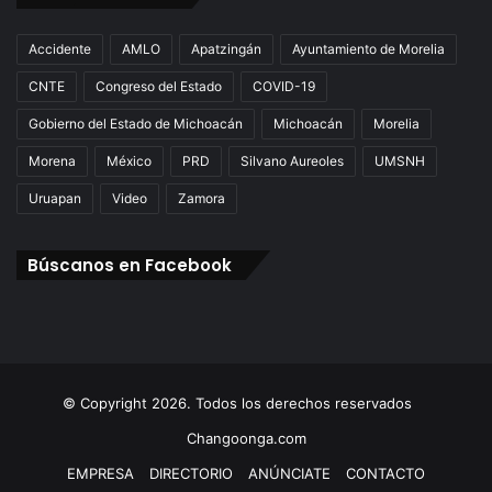
Accidente
AMLO
Apatzingán
Ayuntamiento de Morelia
CNTE
Congreso del Estado
COVID-19
Gobierno del Estado de Michoacán
Michoacán
Morelia
Morena
México
PRD
Silvano Aureoles
UMSNH
Uruapan
Video
Zamora
Búscanos en Facebook
© Copyright 2026. Todos los derechos reservados
Changoonga.com
EMPRESA
DIRECTORIO
ANÚNCIATE
CONTACTO