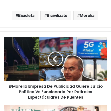
Bicicleta
Bicivilízate
Morelia
#Morelia
Empresa
De
Publicidad
Quiere
Juício
Político
Vs
Funcionario
#Morelia Empresa De Publicidad Quiere Juício
Por
Retirales
Político Vs Funcionario Por Retirales
Espectáculares
Espectáculares De Puentes
De
Puentes
Paro