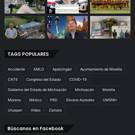
TAGS POPULARES
Accidente
AMLO
Apatzingán
Ayuntamiento de Morelia
CNTE
Congreso del Estado
COVID-19
Gobierno del Estado de Michoacán
Michoacán
Morelia
Morena
México
PRD
Silvano Aureoles
UMSNH
Uruapan
Video
Zamora
Búscanos en Facebook