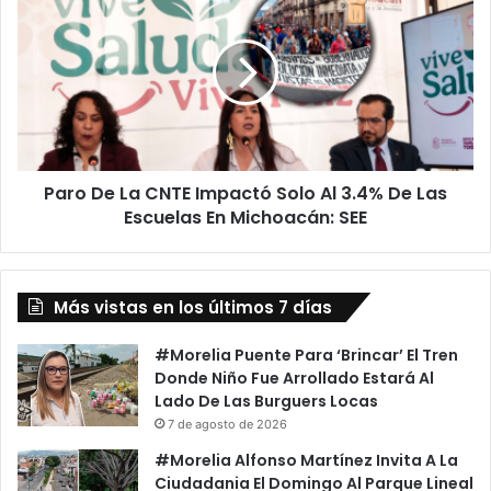
De
La
CNTE
Impactó
Solo
Al
3.4%
De
Paro De La CNTE Impactó Solo Al 3.4% De Las
Las
Escuelas
Escuelas En Michoacán: SEE
En
Michoacán:
SEE
Más vistas en los últimos 7 días
#Morelia Puente Para ‘Brincar’ El Tren
Donde Niño Fue Arrollado Estará Al
Lado De Las Burguers Locas
7 de agosto de 2026
#Morelia Alfonso Martínez Invita A La
Ciudadania El Domingo Al Parque Lineal