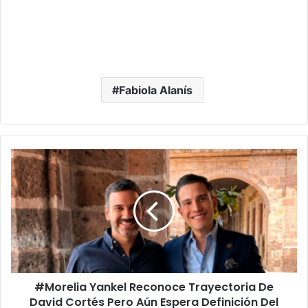
Fabiola Alanís
#Morelia
Yankel
Reconoce
Trayectoria
De
David
Cortés
Pero
Aún
#Morelia Yankel Reconoce Trayectoria De
Espera
Definición
David Cortés Pero Aún Espera Definición Del