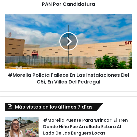
Del
PAN Por Candidatura
PAN
Por
#Morelia
Candidatura
Policía
Fallece
En
Las
Instalaciones
Del
C5i,
En
#Morelia Policía Fallece En Las Instalaciones Del
Villas
Del
C5i, En Villas Del Pedregal
Pedregal
Más vistas en los últimos 7 días
#Morelia Puente Para ‘Brincar’ El Tren
Donde Niño Fue Arrollado Estará Al
Lado De Las Burguers Locas