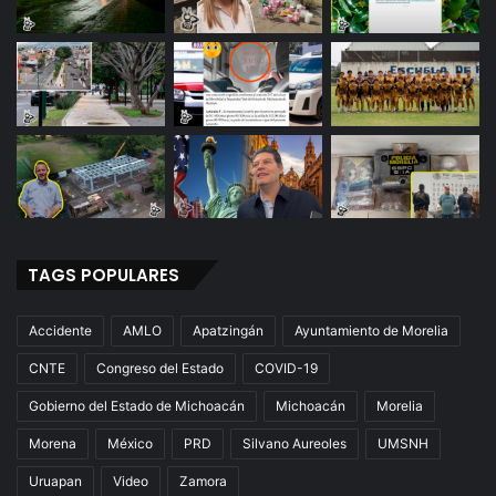
TAGS POPULARES
Accidente
AMLO
Apatzingán
Ayuntamiento de Morelia
CNTE
Congreso del Estado
COVID-19
Gobierno del Estado de Michoacán
Michoacán
Morelia
Morena
México
PRD
Silvano Aureoles
UMSNH
Uruapan
Video
Zamora