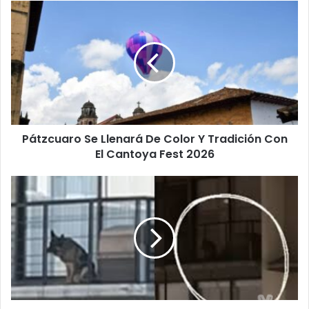
Pátzcuaro
Se
Llenará
De
Color
Y
Tradición
Con
El
Pátzcuaro Se Llenará De Color Y Tradición Con
Cantoya
Fest
El Cantoya Fest 2026
2026
¡Indignante!
Denuncian
Que
Un
Pastor
Alemán
Lleva
Años
Viviendo