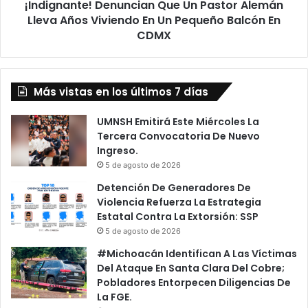
¡Indignante! Denuncian Que Un Pastor Alemán
En
Un
Lleva Años Viviendo En Un Pequeño Balcón En
Pequeño
CDMX
Balcón
En
CDMX
Más vistas en los últimos 7 días
UMNSH Emitirá Este Miércoles La
Tercera Convocatoria De Nuevo
Ingreso.
5 de agosto de 2026
Detención De Generadores De
Violencia Refuerza La Estrategia
Estatal Contra La Extorsión: SSP
5 de agosto de 2026
#Michoacán Identifican A Las Víctimas
Del Ataque En Santa Clara Del Cobre;
Pobladores Entorpecen Diligencias De
La FGE.