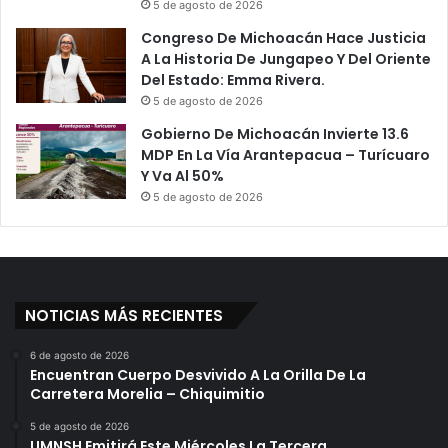
5 de agosto de 2026
Congreso De Michoacán Hace Justicia
A La Historia De Jungapeo Y Del Oriente
Del Estado: Emma Rivera.
5 de agosto de 2026
Gobierno De Michoacán Invierte 13.6
MDP En La Vía Arantepacua – Turícuaro
Y Va Al 50%
5 de agosto de 2026
NOTICIAS MÁS RECIENTES
6 de agosto de 2026
Encuentran Cuerpo Desvivido A La Orilla De La
Carretera Morelia – Chiquimitio
5 de agosto de 2026
UMNSH Emitirá Este Miércoles La Tercera