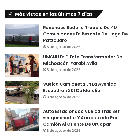
Comisión
Interparlamentaria
de
Más vistas en los últimos 7 días
la
Alianza
Reconoce Bedolla Trabajo De 40
del
Comunidades En Rescate Del Lago De
Pacífico
Pátzcuaro
8 de agosto de 2026
UMSNH Es El Ente Transformador De
Michoacán: Yarabí Ávila
8 de agosto de 2026
Vuelca Camioneta En La Avenida
Escuadrón 201 De Morelia
8 de agosto de 2026
Auto Estacionado Vuelca Tras Ser
«enganchado» Y Aarrastrado Por
Camión Al Oriente De Uruapan
8 de agosto de 2026