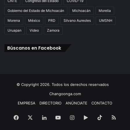
CNTE
Congreso del Estado
COVID-19
Gobierno del Estado de Michoacán
Michoacán
Morelia
Morena
México
PRD
Silvano Aureoles
UMSNH
Uruapan
Video
Zamora
Búscanos en Facebook
© Copyright 2026. Todos los derechos reservados
Changoonga.com
EMPRESA
DIRECTORIO
ANÚNCIATE
CONTACTO
Facebook
X
LinkedIn
YouTube
Instagram
Google
TikTok
RSS