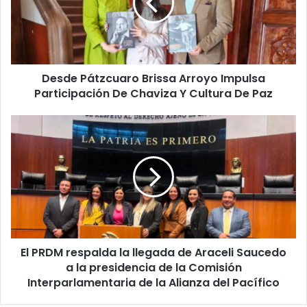
Impulsa
Participación
De
Chaviza
Y
Desde Pátzcuaro Brissa Arroyo Impulsa
Cultura
De
Participación De Chaviza Y Cultura De Paz
Paz
El
PRDM
respalda
la
llegada
de
Araceli
Saucedo
a
El PRDM respalda la llegada de Araceli Saucedo
la
presidencia
a la presidencia de la Comisión
de
Interparlamentaria de la Alianza del Pacífico
la