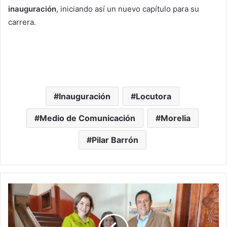
inauguración
, iniciando así un nuevo capítulo para su
carrera.
Inauguración
Locutora
Medio de Comunicación
Morelia
Pilar Barrón
Desde
Pátzcuaro
Brissa
Arroyo