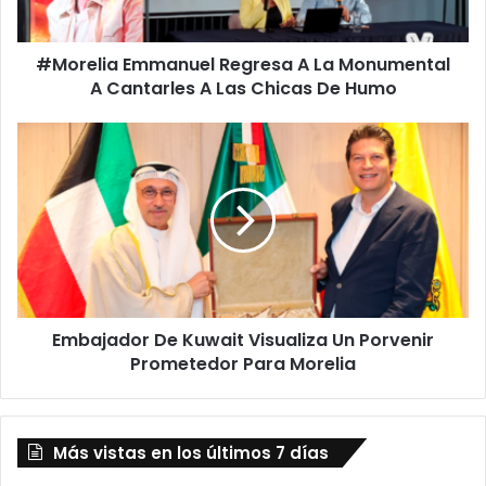
Cantarles
A
#Morelia Emmanuel Regresa A La Monumental
Las
Chicas
A Cantarles A Las Chicas De Humo
De
Humo
Embajador
De
Kuwait
Visualiza
Un
Porvenir
Prometedor
Para
Morelia
Embajador De Kuwait Visualiza Un Porvenir
Prometedor Para Morelia
Más vistas en los últimos 7 días