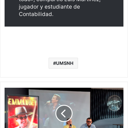
jugador y estudiante de
Contabilidad.
UMSNH
#Morelia
Emmanuel
Regresa
A
La
Monumental
A