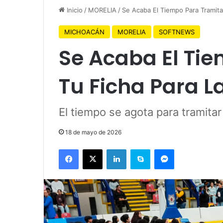
Inicio
/
MORELIA
/
Se Acaba El Tiempo Para Tramit
MICHOACÁN
MORELIA
SOFTNEWS
Se Acaba El Ti
Tu Ficha Para 
El tiempo se agota para tramita
18 de mayo de 2026
Facebook
X
LinkedIn
Skype
Messenger