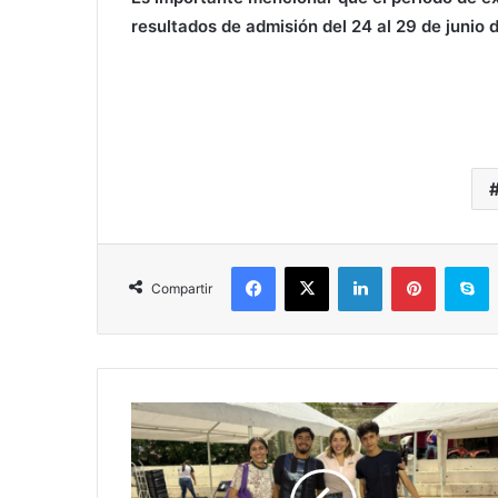
resultados de admisión del 24 al 29 de junio 
Facebook
X
LinkedIn
Pinterest
S
Compartir
Brissa
Arroyo:
Morelia
No