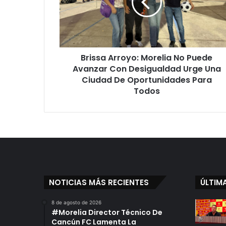
Puede
Avanzar
Con
Desigualdad
Urge
Brissa Arroyo: Morelia No Puede
Una
Ciudad
Avanzar Con Desigualdad Urge Una
De
Ciudad De Oportunidades Para
Oportunidades
Todos
Para
Todos
NOTICIAS MÁS RECIENTES
ÚLTIM
8 de agosto de 2026
#Morelia Director Técnico De
Cancún FC Lamenta La