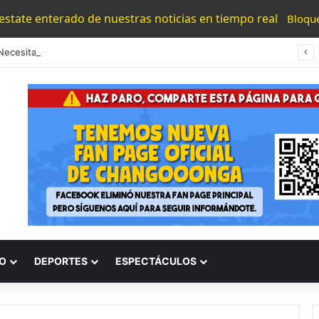
 estate enterado de nuestras noticias en tiempo real
Bloqu
“Los Necesitamos”: Atlético Morelia Agradece Respaldo De Su Afición En Encuentro Ante Cancún Fc
O
DEPORTES
ESPECTÁCULOS