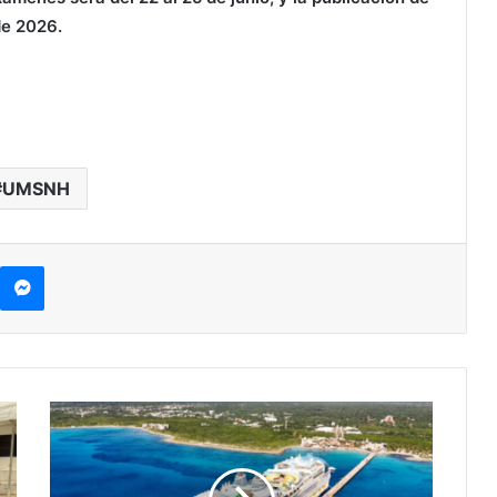
de 2026.
UMSNH
kype
Messenger
Ambientalistas
Se
Lanzan
Contra