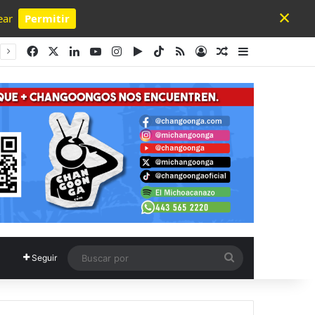
×
ear
Permitir
Powered by SendPulse
Facebook
X
LinkedIn
YouTube
Instagram
Google Play
TikTok
RSS
Acceso
Publicación al a
Barra lateral
Buscar
Seguir
por