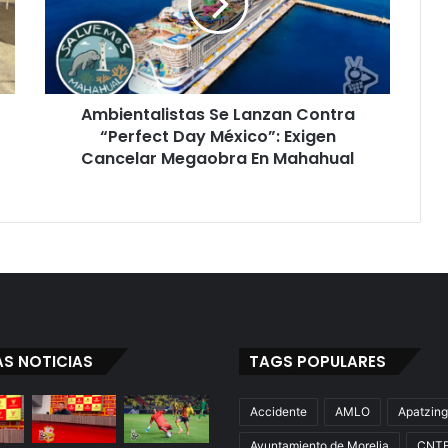
“Perfect
Day
México”:
Exigen
Cancelar
Ambientalistas Se Lanzan Contra
Megaobra
En
“Perfect Day México”: Exigen
Mahahual
Cancelar Megaobra En Mahahual
AS NOTICIAS
TAGS POPULARES
Accidente
AMLO
Apatzin
Ayuntamiento de Morelia
CNT