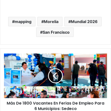
mapping
Morelia
Mundial 2026
San Francisco
Más
De
1800
Vacantes
En
Ferias
De
Empleo
Para
Más De 1800 Vacantes En Ferias De Empleo Para
6
Municipios:
6 Municipios: Sedeco