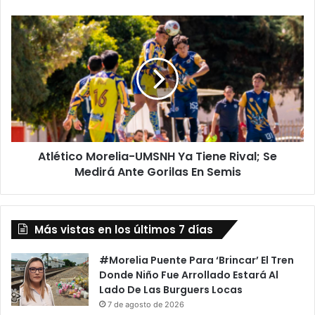
Sedeco
Atlético
Morelia-
UMSNH
Ya
Tiene
Rival;
Se
Medirá
Ante
Atlético Morelia-UMSNH Ya Tiene Rival; Se
Gorilas
En
Medirá Ante Gorilas En Semis
Semis
Más vistas en los últimos 7 días
#Morelia Puente Para ‘Brincar’ El Tren
Donde Niño Fue Arrollado Estará Al
Lado De Las Burguers Locas
7 de agosto de 2026