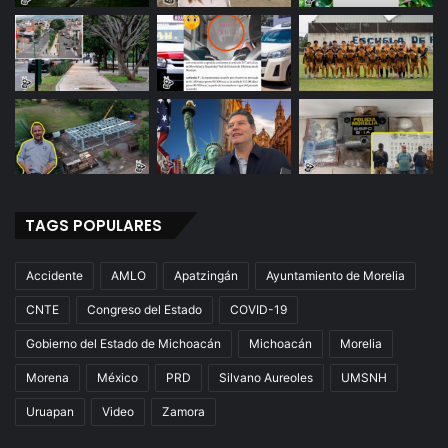
TAGS POPULARES
Accidente
AMLO
Apatzingán
Ayuntamiento de Morelia
CNTE
Congreso del Estado
COVID-19
Gobierno del Estado de Michoacán
Michoacán
Morelia
Morena
México
PRD
Silvano Aureoles
UMSNH
Uruapan
Video
Zamora