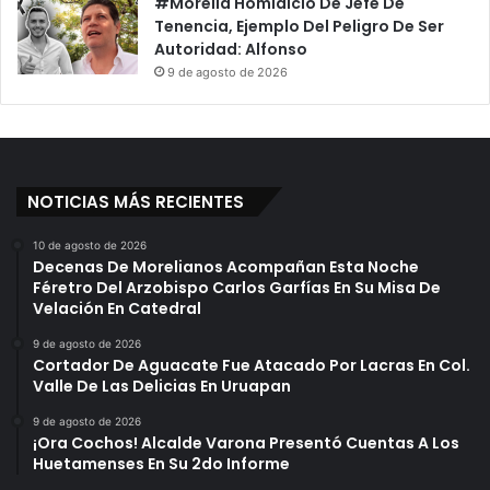
#Morelia Homidicio De Jefe De
Tenencia, Ejemplo Del Peligro De Ser
Autoridad: Alfonso
9 de agosto de 2026
NOTICIAS MÁS RECIENTES
10 de agosto de 2026
Decenas De Morelianos Acompañan Esta Noche
Féretro Del Arzobispo Carlos Garfías En Su Misa De
Velación En Catedral
9 de agosto de 2026
Cortador De Aguacate Fue Atacado Por Lacras En Col.
Valle De Las Delicias En Uruapan
9 de agosto de 2026
¡Ora Cochos! Alcalde Varona Presentó Cuentas A Los
Huetamenses En Su 2do Informe