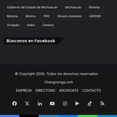
Gobierno del Estado de Michoacán
Michoacán
Morelia
Morena
México
PRD
Silvano Aureoles
UMSNH
Uruapan
Video
Zamora
Búscanos en Facebook
© Copyright 2026. Todos los derechos reservados
Changoonga.com
EMPRESA
DIRECTORIO
ANÚNCIATE
CONTACTO
Facebook
X
LinkedIn
YouTube
Instagram
Google
TikTok
RSS
Play