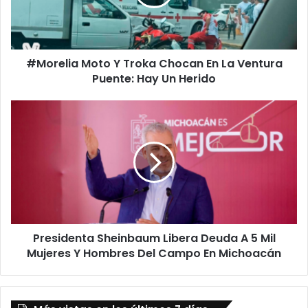
En
La
Ventura
Puente:
#Morelia Moto Y Troka Chocan En La Ventura
Hay
Un
Puente: Hay Un Herido
Herido
Presidenta
Sheinbaum
Libera
Deuda
A
5
Mil
Mujeres
Y
Presidenta Sheinbaum Libera Deuda A 5 Mil
Hombres
Del
Mujeres Y Hombres Del Campo En Michoacán
Campo
En
Michoacán