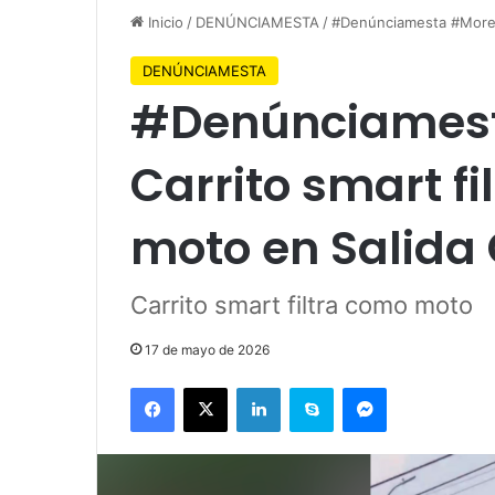
Inicio
/
DENÚNCIAMESTA
/
#Denúnciamesta #Morelia
DENÚNCIAMESTA
#Denúnciamest
Carrito smart fi
moto en Salida
Carrito smart filtra como moto
17 de mayo de 2026
Facebook
X
LinkedIn
Skype
Messenger