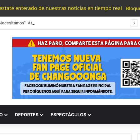
 estate enterado de nuestras noticias en tiempo real
Bloqu
“Los Necesitamos”: Atlético Morelia Agradece Respaldo De Su Afición En Encuentro Ante Cancún Fc
O
DEPORTES
ESPECTÁCULOS