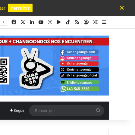
×
ear
Permitir
Powered by SendPulse
Facebook
X
LinkedIn
YouTube
Instagram
Google Play
TikTok
RSS
Acceso
Publicación al a
Barra lateral
Buscar
Seguir
por