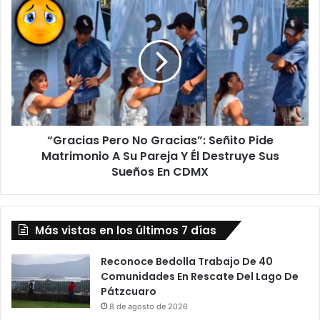
“Gracias
Pero
No
Gracias”:
Señito
Pide
Matrimonio
A
Su
“Gracias Pero No Gracias”: Señito Pide
Pareja
Y
Matrimonio A Su Pareja Y Él Destruye Sus
Él
Sueños En CDMX
Destruye
Sus
Sueños
En
Más vistas en los últimos 7 días
CDMX
Reconoce Bedolla Trabajo De 40
Comunidades En Rescate Del Lago De
Pátzcuaro
8 de agosto de 2026