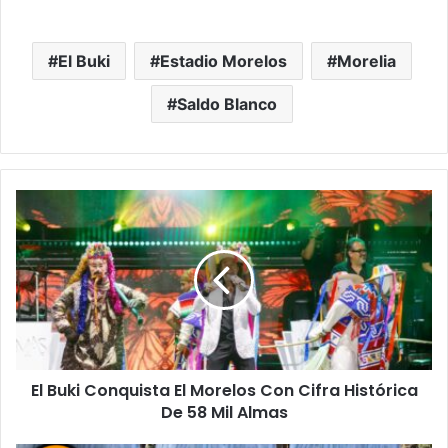
El Buki
Estadio Morelos
Morelia
Saldo Blanco
El
Buki
Conquista
El
Morelos
Con
Cifra
Histórica
De
El Buki Conquista El Morelos Con Cifra Histórica
58
Mil
De 58 Mil Almas
Almas