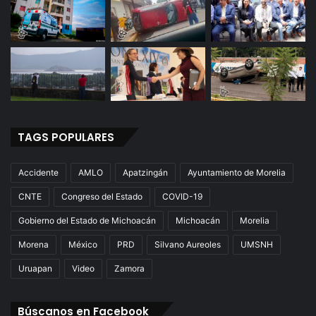
TAGS POPULARES
Accidente
AMLO
Apatzingán
Ayuntamiento de Morelia
CNTE
Congreso del Estado
COVID-19
Gobierno del Estado de Michoacán
Michoacán
Morelia
Morena
México
PRD
Silvano Aureoles
UMSNH
Uruapan
Video
Zamora
Búscanos en Facebook