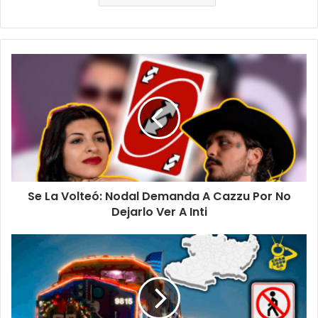
Se
La
Volteó:
Nodal
Demanda
A
Cazzu
Por
No
Se La Volteó: Nodal Demanda A Cazzu Por No
Dejarlo
Ver
Dejarlo Ver A Inti
A
Inti
#Morelia
La
Buena:
Viene
El
Tren