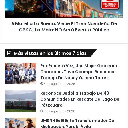
Navideño
De
CPKC;
#Morelia La Buena: Viene El Tren Navideño De
La
Mala:
CPKC; La Mala: NO Será Evento Público
NO
Será Evento Público
Más vistas en los últimos 7 días
Por Primera Vez, Una Mujer Gobierna
Charapan; Tavo Ocampo Reconoce
Trabajo De Nancy Yuliana Torres
8 de agosto de 2026
Reconoce Bedolla Trabajo De 40
Comunidades En Rescate Del Lago De
Pátzcuaro
8 de agosto de 2026
UMSNH Es El Ente Transformador De
Michoacán: Yarabí Ávila