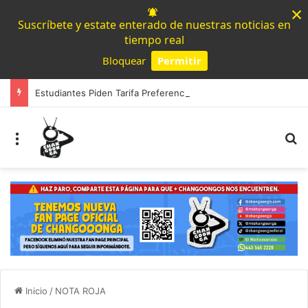
×
Suscríbete y estate enterado de nuestras noticias en
tiempo real
Bloquear
Permitir
Powered by SendPulse
Estudiantes Piden Tarifa Preferencial En Transporte Público De Morelia Tras Aumento A $12 Varos
Menú
B
Inicio
/
NOTA ROJA