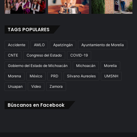
TAGS POPULARES
Accidente
AMLO
Apatzingán
Ayuntamiento de Morelia
CNTE
Congreso del Estado
COVID-19
Gobierno del Estado de Michoacán
Michoacán
Morelia
Morena
México
PRD
Silvano Aureoles
UMSNH
Uruapan
Video
Zamora
Búscanos en Facebook