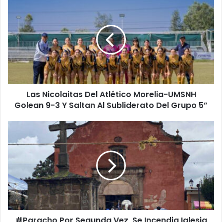
Nicolaitas
Del
Atlético
Morelia-
UMSNH
Golean
9-
3
Las Nicolaitas Del Atlético Morelia-UMSNH
Y
Saltan
Golean 9-3 Y Saltan Al Subliderato Del Grupo 5”
Al
Subliderato
#Paracho
Del
Por
Grupo
Segunda
5”
Vez,
Se
Incendia
Iglesia
De
Santiago
#Paracho Por Segunda Vez, Se Incendia Iglesia
Apóstol