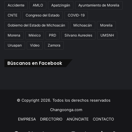
Accidente
AMLO
Apatzingán
Ayuntamiento de Morelia
CNTE
Congreso del Estado
COVID-19
Gobierno del Estado de Michoacán
Michoacán
Morelia
Morena
México
PRD
Silvano Aureoles
UMSNH
Uruapan
Video
Zamora
Búscanos en Facebook
© Copyright 2026. Todos los derechos reservados
Changoonga.com
EMPRESA
DIRECTORIO
ANÚNCIATE
CONTACTO