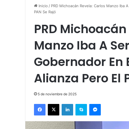
Inicio
/
PRD Michoacán Revela: Carlos Manzo Iba A 
PAN Se Rajó
PRD Michoacán 
Manzo Iba A Se
Gobernador En E
Alianza Pero El
5 de noviembre de 2025
Facebook
X
LinkedIn
Skype
Messenger