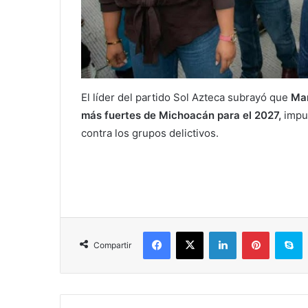
El líder del partido Sol Azteca subrayó que
Man
más fuertes de Michoacán para el 2027,
impu
contra los grupos delictivos.
Facebook
X
LinkedIn
Pinterest
S
Compartir