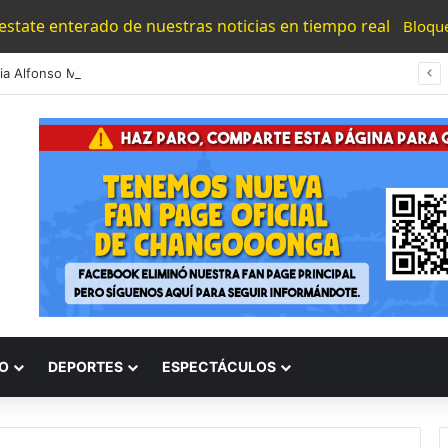
 estate enterado de nuestras noticias en tiempo real
Bloqu
#Morelia Alfonso Martínez Consolido El Acceso A La Lectura Con El Programa «Morelia Se Lee»
O
DEPORTES
ESPECTÁCULOS