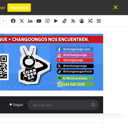
×
ear
Permitir
Powered by SendPulse
Facebook
X
LinkedIn
YouTube
Instagram
Google Play
TikTok
RSS
Acceso
Publicación al a
Barra lateral
Buscar
Seguir
por