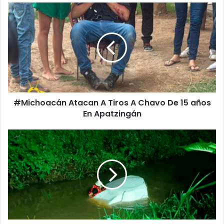
#Michoacán
Atacan
A
Tiros
A
Chavo
De
15
años
#Michoacán Atacan A Tiros A Chavo De 15 años
En
Apatzingán
En Apatzingán
#Morelia
Auto
Cae
A
Las
Aguas
Negras
Del
Río