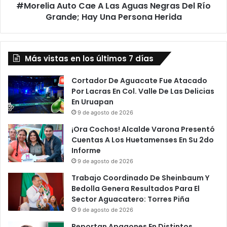
#Morelia Auto Cae A Las Aguas Negras Del Río
Grande;
Hay
Grande; Hay Una Persona Herida
Una
Persona
Herida
Más vistas en los últimos 7 días
Cortador De Aguacate Fue Atacado
Por Lacras En Col. Valle De Las Delicias
En Uruapan
9 de agosto de 2026
¡Ora Cochos! Alcalde Varona Presentó
Cuentas A Los Huetamenses En Su 2do
Informe
9 de agosto de 2026
Trabajo Coordinado De Sheinbaum Y
Bedolla Genera Resultados Para El
Sector Aguacatero: Torres Piña
9 de agosto de 2026
Reportan Apagones En Distintos