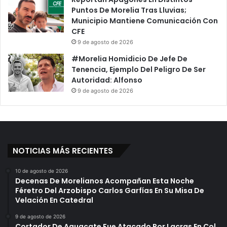
Puntos De Morelia Tras Lluvias;
Municipio Mantiene Comunicación Con
CFE
9 de agosto de 2026
#Morelia Homidicio De Jefe De
Tenencia, Ejemplo Del Peligro De Ser
Autoridad: Alfonso
9 de agosto de 2026
NOTICIAS MÁS RECIENTES
10 de agosto de 2026
Decenas De Morelianos Acompañan Esta Noche
Féretro Del Arzobispo Carlos Garfías En Su Misa De
Velación En Catedral
9 de agosto de 2026
Cortador De Aguacate Fue Atacado Por Lacras En Col.