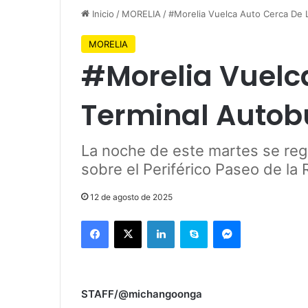
Inicio
/
MORELIA
/
#Morelia Vuelca Auto Cerca De 
MORELIA
#Morelia Vuelc
Terminal Autob
La noche de este martes se regi
sobre el Periférico Paseo de la 
12 de agosto de 2025
Facebook
X
LinkedIn
Skype
Messenger
STAFF/@michangoonga