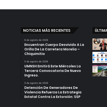
Otras
5
Entidades
NOTICIAS MÁS RECIENTES
ÚLTIM
6 de agosto de 2026
Encuentran Cuerpo Desvivido A La
Orilla De La Carretera Morelia –
Chiquimitio
5 de agosto de 2026
UMNSH Emitirá Este Miércoles La
Tercera Convocatoria De Nuevo
Ingreso.
5 de agosto de 2026
Detención De Generadores De
Violencia Refuerza La Estrategia
Estatal Contra La Extorsión: SSP