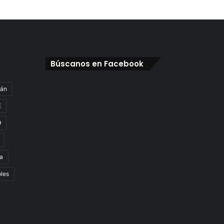
Búscanos en Facebook
gán
E
9
a
oles