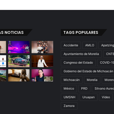
AS NOTICIAS
TAGS POPULARES
Accidente
AMLO
Apatzin
Ayuntamiento de Morelia
CNT
Congreso del Estado
COVID-1
Gobierno del Estado de Michoacán
Michoacán
Morelia
Moren
México
PRD
Silvano Aure
UMSNH
Uruapan
Video
Zamora