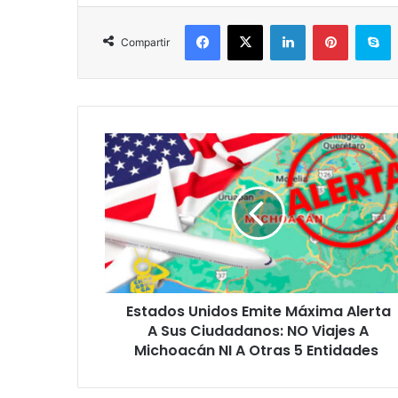
Facebook
X
LinkedIn
Pinterest
S
Compartir
Estados
Unidos
Emite
Máxima
Alerta
A
Sus
Ciudadanos:
NO
Estados Unidos Emite Máxima Alerta
Viajes
A
A Sus Ciudadanos: NO Viajes A
Michoacán
Michoacán NI A Otras 5 Entidades
NI
A