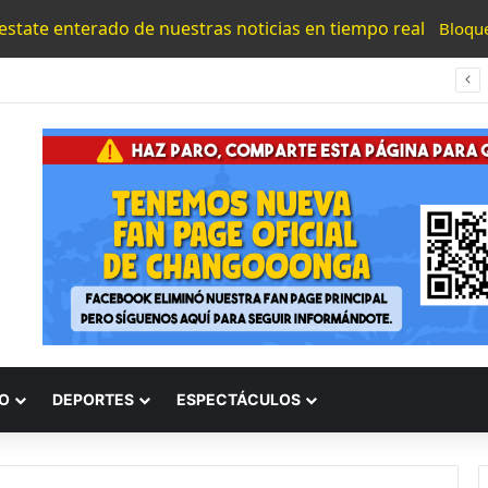
 estate enterado de nuestras noticias en tiempo real
Bloqu
UMNSH Emitirá Este Miércoles La Tercera Convocatoria De Nuevo Ingreso.
O
DEPORTES
ESPECTÁCULOS