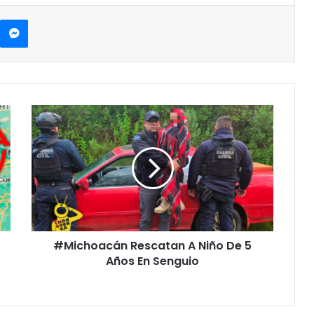
kype
Messenger
#Michoacán
Rescatan
A
Niño
De
5
Años
En
Senguio
#Michoacán Rescatan A Niño De 5
Años En Senguio