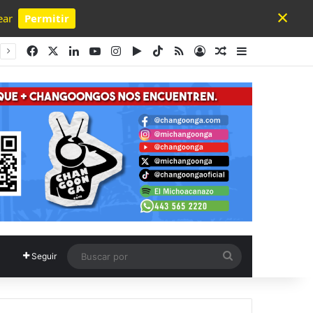
×
ear
Permitir
Powered by SendPulse
Facebook
X
LinkedIn
YouTube
Instagram
Google Play
TikTok
RSS
Acceso
Publicación al a
Barra lateral
Buscar
Seguir
por