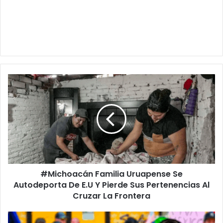
#Michoacán
Familia
Uruapense
Se
Autodeporta
De
E.U
Y
Pierde
#Michoacán Familia Uruapense Se
Sus
Pertenencias
Autodeporta De E.U Y Pierde Sus Pertenencias Al
Al
Cruzar La Frontera
Cruzar La Frontera
Este