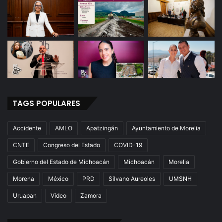
TAGS POPULARES
Accidente
AMLO
Apatzingán
Ayuntamiento de Morelia
CNTE
Congreso del Estado
COVID-19
Gobierno del Estado de Michoacán
Michoacán
Morelia
Morena
México
PRD
Silvano Aureoles
UMSNH
Uruapan
Video
Zamora