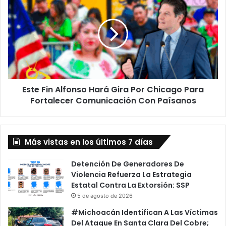
Fin
Alfonso
Hará
Gira
Por
Chicago
Para
Fortalecer
Este Fin Alfonso Hará Gira Por Chicago Para
Comunicación Con Paísanos
Fortalecer Comunicación Con Paísanos
Más vistas en los últimos 7 días
Detención De Generadores De
Violencia Refuerza La Estrategia
Estatal Contra La Extorsión: SSP
5 de agosto de 2026
#Michoacán Identifican A Las Víctimas
Del Ataque En Santa Clara Del Cobre;