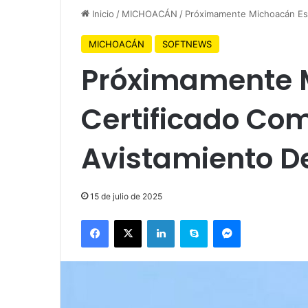
Inicio
/
MICHOACÁN
/
Próximamente Michoacán Est
MICHOACÁN
SOFTNEWS
Próximamente 
Certificado Co
Avistamiento D
15 de julio de 2025
Facebook
X
LinkedIn
Skype
Messenger