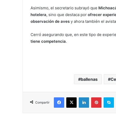
Asimismo, el secretario subrayó que
Michoacá
hotelera
, sino que destaca por
ofrecer experi
observación de aves
y ahora también el avist
Cerró asegurando que, en este tipo de experie
tiene competencia
.
ballenas
Ce
Facebook
X
LinkedIn
Pinterest
S
Compartir