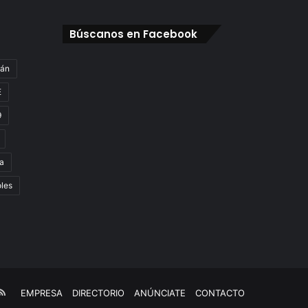
Búscanos en Facebook
gán
E
9
a
oles
e
kTok
RSS
EMPRESA
DIRECTORIO
ANÚNCIATE
CONTACTO