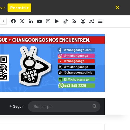
×
ear
Permitir
Powered by SendPulse
Facebook
X
LinkedIn
YouTube
Instagram
Google Play
TikTok
RSS
Acceso
Publicación al a
Barra lateral
Buscar
Seguir
por