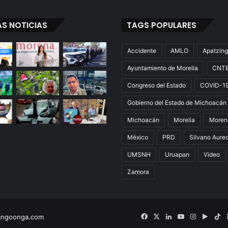
De
Vivir
AS NOTICIAS
TAGS POPULARES
Intubado
Accidente
AMLO
Apatzin
Ayuntamiento de Morelia
CNT
Congreso del Estado
COVID-1
Gobierno del Estado de Michoacán
Michoacán
Morelia
Moren
México
PRD
Silvano Aure
UMSNH
Uruapan
Video
Zamora
Facebook
X
LinkedIn
YouTube
Instagram
Googl
Ti
angoonga.com