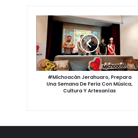
#Michoacán
Jerahuaro,
Prepara
Una
Semana
De
Feria
Con
Música,
#Michoacán Jerahuaro, Prepara
Cultura
Y
Una Semana De Feria Con Música,
Artesanías
Cultura Y Artesanías