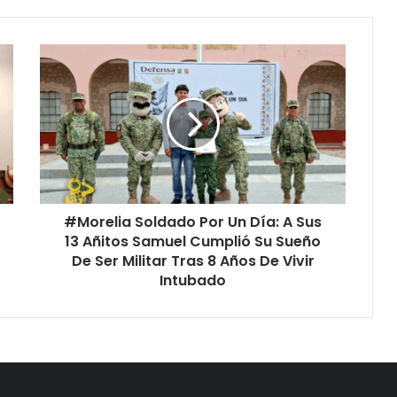
#Morelia
Soldado
Por
Un
Día:
A
Sus
13
Añitos
#Morelia Soldado Por Un Día: A Sus
Samuel
Cumplió
13 Añitos Samuel Cumplió Su Sueño
Su
De Ser Militar Tras 8 Años De Vivir
Sueño
Intubado
De
Ser
Militar
Tras
8
Años