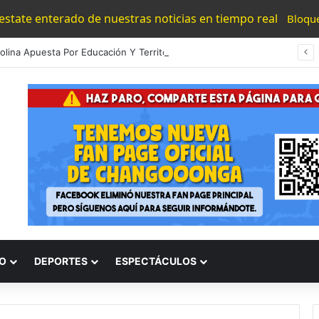
 estate enterado de nuestras noticias en tiempo real
Bloqu
Gaby Molina Apuesta Por Educación Y Territorio Para Construir La Paz En Michoacán
O
DEPORTES
ESPECTÁCULOS