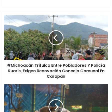
#Michoacán
Trifulca
Entre
Pobladores
Y
Policía
Kuaris,
Exigen
Renovación
#Michoacán Trifulca Entre Pobladores Y Policía
Concejo
Comunal
Kuaris, Exigen Renovación Concejo Comunal En
En
Carapan
Carapan
Zoo
De
Morelia
Presenta
Su