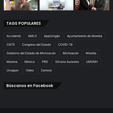
TAGS POPULARES
Accidente
AMLO
Apatzingán
Ayuntamiento de Morelia
CNTE
Congreso del Estado
COVID-19
Gobierno del Estado de Michoacán
Michoacán
Morelia
Morena
México
PRD
Silvano Aureoles
UMSNH
Uruapan
Video
Zamora
Búscanos en Facebook