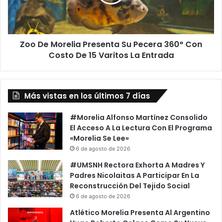
Pecera
360°
Con
Costo
Zoo De Morelia Presenta Su Pecera 360° Con
De
15
Costo De 15 Varitos La Entrada
Varitos
La
Entrada
Más vistas en los últimos 7 días
#Morelia Alfonso Martínez Consolido
El Acceso A La Lectura Con El Programa
«Morelia Se Lee»
6 de agosto de 2026
#UMSNH Rectora Exhorta A Madres Y
Padres Nicolaitas A Participar En La
Reconstrucción Del Tejido Social
6 de agosto de 2026
Atlético Morelia Presenta Al Argentino