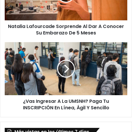
A
Conocer
Su
Embarazo De 5 Meses
Natalia Lafourcade Sorprende Al Dar A Conocer
Su Embarazo De 5 Meses
¿Vas
Ingresar
A
La
UMSNH?
Paga
Tu
INSCRIPCIÓN
En
¿Vas Ingresar A La UMSNH? Paga Tu
Línea,
Ágil
INSCRIPCIÓN En Línea, Ágil Y Sencillo
Y
Sencillo
Más vistas en los últimos 7 días