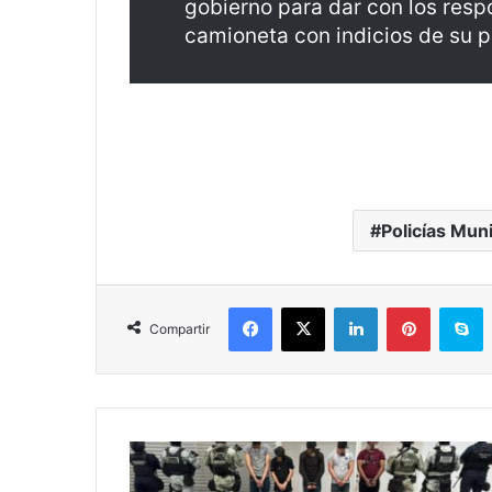
gobierno para dar con los resp
camioneta con indicios de su p
Policías Mun
Facebook
X
LinkedIn
Pinterest
S
Compartir
Michoacán
Rojo: