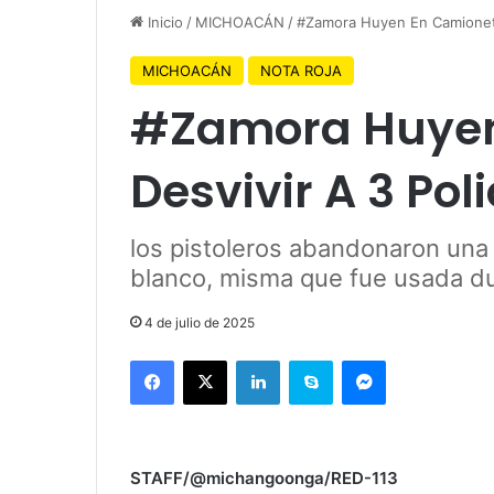
Inicio
/
MICHOACÁN
/
#Zamora Huyen En Camioneta 
MICHOACÁN
NOTA ROJA
#Zamora Huyen
Desvivir A 3 Pol
los pistoleros abandonaron una 
blanco, misma que fue usada du
4 de julio de 2025
Facebook
X
LinkedIn
Skype
Messenger
STAFF/@michangoonga/RED-113