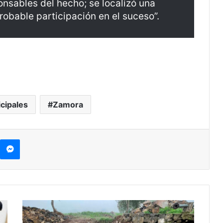
onsables del hecho; se localizó una
robable participación en el suceso”.
icipales
Zamora
kype
Messenger
#Michoacán
Rescate