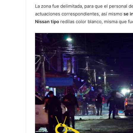
La zona fue delimitada, para que el personal de
actuaciones correspondientes, así mismo
se i
Nissan tipo
redilas color blanco, misma que fu