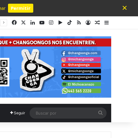
×
ear
Permitir
Powered by SendPulse
Facebook
X
LinkedIn
YouTube
Instagram
Google Play
TikTok
RSS
Acceso
Publicación al a
Barra lateral
Buscar
Seguir
por