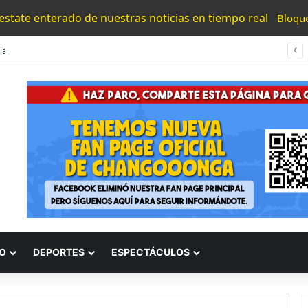
 estate enterado de nuestras noticias en tiempo real
Bloqu
#Morelia Puente Para ‘Brincar’ El Tren Donde Niño Fue Arrollado Estará Al Lado De Las Burguers Locas
O
DEPORTES
ESPECTÁCULOS