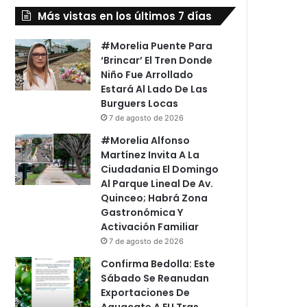
Más vistas en los últimos 7 días
#Morelia Puente Para
‘Brincar’ El Tren Donde
Niño Fue Arrollado
Estará Al Lado De Las
Burguers Locas
7 de agosto de 2026
#Morelia Alfonso
Martínez Invita A La
Ciudadania El Domingo
Al Parque Lineal De Av.
Quinceo; Habrá Zona
Gastronómica Y
Activación Familiar
7 de agosto de 2026
Confirma Bedolla: Este
Sábado Se Reanudan
Exportaciones De
Aguacate A EU Tras