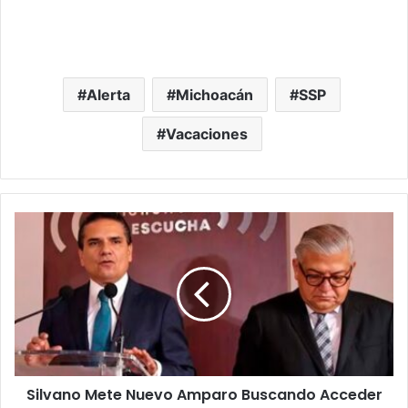
Alerta
Michoacán
SSP
Vacaciones
Silvano
Mete
Nuevo
Amparo
Buscando
Acceder
A
Su
Expediente;
Silvano Mete Nuevo Amparo Buscando Acceder
A