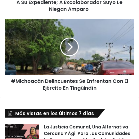
Excolaborador
A Su Expediente; A Excolaborador Suyo Le
Suyo
Niegan Amparo
Le
Niegan
#Michoacán
Amparo
Delincuentes
Se
Enfrentan
Con
El
Ejército
En
Tingüindín
#Michoacán Delincuentes Se Enfrentan Con El
Ejército En Tingüindín
Más vistas en los últimos 7 días
La Justicia Comunal, Una Alternativa
Cercana Y Ágil Para Las Comunidades