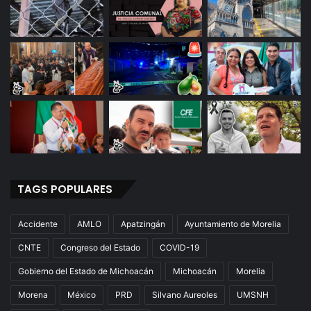
TAGS POPULARES
Accidente
AMLO
Apatzingán
Ayuntamiento de Morelia
CNTE
Congreso del Estado
COVID-19
Gobierno del Estado de Michoacán
Michoacán
Morelia
Morena
México
PRD
Silvano Aureoles
UMSNH