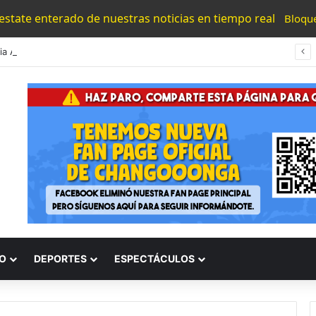
 estate enterado de nuestras noticias en tiempo real
Bloqu
#Morelia Alfonso Martínez Consolido El Acceso A La Lectura Con El Programa «Morelia Se Lee»
O
DEPORTES
ESPECTÁCULOS