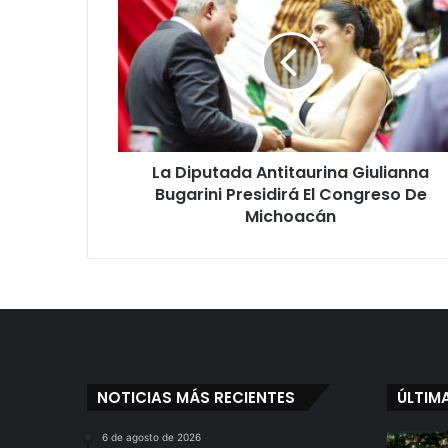
Diputada
Antitaurina
Giulianna
Bugarini
Presidirá
El
Congreso
De
La Diputada Antitaurina Giulianna
Michoacán
Bugarini Presidirá El Congreso De
Michoacán
NOTICIAS MÁS RECIENTES
ÚLTIM
6 de agosto de 2026