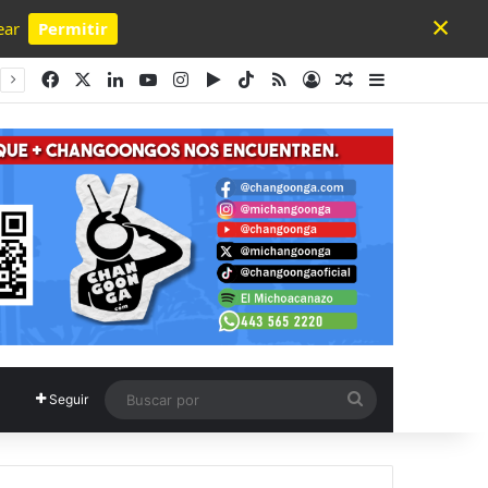
×
ear
Permitir
Powered by SendPulse
Facebook
X
LinkedIn
YouTube
Instagram
Google Play
TikTok
RSS
Acceso
Publicación al a
Barra lateral
Buscar
Seguir
por