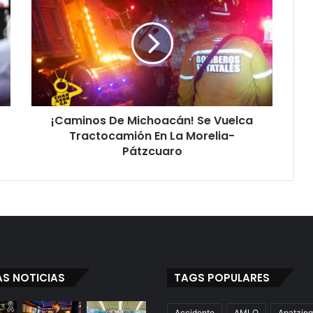
De
Michoacán!
Se
Vuelca
Tractocamión
En
La
Morelia-
¡Caminos De Michoacán! Se Vuelca
Pátzcuaro
Tractocamión En La Morelia-
Pátzcuaro
AS NOTICIAS
TAGS POPULARES
Accidente
AMLO
Apatzin