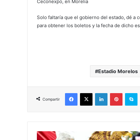
Ceconexpo, en Morelia
Solo faltaría que el gobierno del estado, dé a 
para obtener los boletos y la fecha de dicho e
Estadio Morelos
Facebook
X
LinkedIn
Pinterest
S
Compartir
La