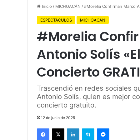
Inicio
/
MICHOACÁN
/
#Morelia Confirman Marco An
ESPECTÁCULOS
MICHOACÁN
#Morelia Confi
Antonio Solís «E
Concierto GRATI
Trascendió en redes sociales qu
Antonio Solís, quien es mejor co
concierto gratuito.
12 de junio de 2025
Facebook
X
LinkedIn
Skype
Messenger