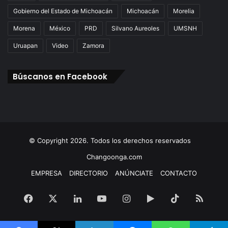
Gobierno del Estado de Michoacán
Michoacán
Morelia
Morena
México
PRD
Silvano Aureoles
UMSNH
Uruapan
Video
Zamora
Búscanos en Facebook
© Copyright 2026. Todos los derechos reservados
Changoonga.com
EMPRESA
DIRECTORIO
ANÚNCIATE
CONTACTO
Facebook
X
LinkedIn
YouTube
Instagram
Google
TikTok
RSS
Play