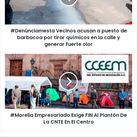
de
barbacoa
por
tirar
#Denúnciamesta Vecinos acusan a puesto de
químicos
en
barbacoa por tirar químicos en la calle y
la
generar fuerte olor
calle
y
#Morelia
generar
Empresariado
fuerte
Exige
olor
FIN
Al
Plantón
De
La
CNTE
#Morelia Empresariado Exige FIN Al Plantón De
En
El
La CNTE En El Centro
Centro