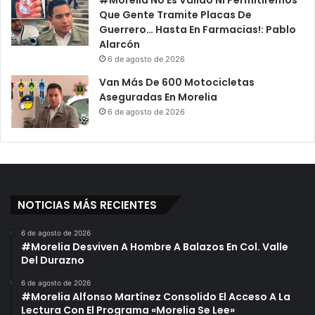
#Morelia No Es Válido Ni Permitiremos
Que Gente Tramite Placas De
Guerrero… Hasta En Farmacias!: Pablo
Alarcón
6 de agosto de 2026
Van Más De 600 Motocicletas
Aseguradas En Morelia
6 de agosto de 2026
NOTICIAS MÁS RECIENTES
6 de agosto de 2026
#Morelia Desviven A Hombre A Balazos En Col. Valle
Del Durazno
6 de agosto de 2026
#Morelia Alfonso Martínez Consolido El Acceso A La
Lectura Con El Programa «Morelia Se Lee»