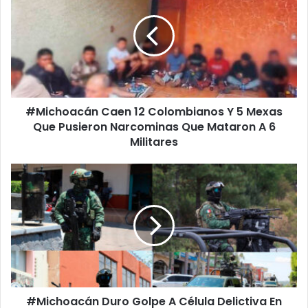
12
Colombianos
Y
5
Mexas
Que
Pusieron
#Michoacán Caen 12 Colombianos Y 5 Mexas
Narcominas
Que
Que Pusieron Narcominas Que Mataron A 6
Mataron
Militares
A
6
#Michoacán
Militares
Duro
Golpe
A
Célula
Delictiva
En
Los
Reyes,
#Michoacán Duro Golpe A Célula Delictiva En
Detienen