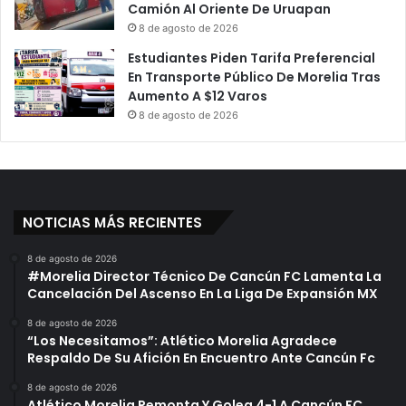
Camión Al Oriente De Uruapan
8 de agosto de 2026
Estudiantes Piden Tarifa Preferencial
En Transporte Público De Morelia Tras
Aumento A $12 Varos
8 de agosto de 2026
NOTICIAS MÁS RECIENTES
8 de agosto de 2026
#Morelia Director Técnico De Cancún FC Lamenta La
Cancelación Del Ascenso En La Liga De Expansión MX
8 de agosto de 2026
“Los Necesitamos”: Atlético Morelia Agradece
Respaldo De Su Afición En Encuentro Ante Cancún Fc
8 de agosto de 2026
Atlético Morelia Remonta Y Golea 4-1 A Cancún FC,