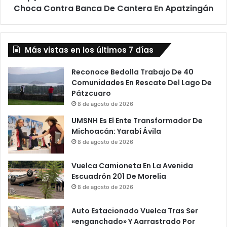
Banca
Choca Contra Banca De Cantera En Apatzingán
De
Cantera
En
Más vistas en los últimos 7 días
Apatzingán
Reconoce Bedolla Trabajo De 40
Comunidades En Rescate Del Lago De
Pátzcuaro
8 de agosto de 2026
UMSNH Es El Ente Transformador De
Michoacán: Yarabí Ávila
8 de agosto de 2026
Vuelca Camioneta En La Avenida
Escuadrón 201 De Morelia
8 de agosto de 2026
Auto Estacionado Vuelca Tras Ser
«enganchado» Y Aarrastrado Por