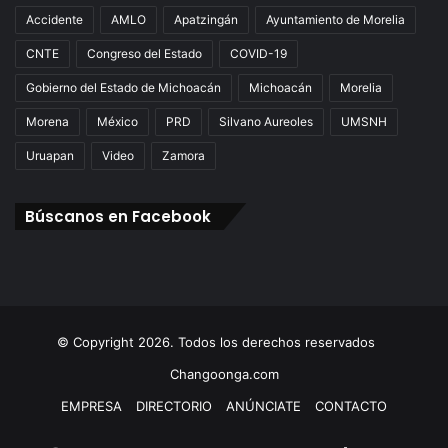
Accidente
AMLO
Apatzingán
Ayuntamiento de Morelia
CNTE
Congreso del Estado
COVID-19
Gobierno del Estado de Michoacán
Michoacán
Morelia
Morena
México
PRD
Silvano Aureoles
UMSNH
Uruapan
Video
Zamora
Búscanos en Facebook
© Copyright 2026. Todos los derechos reservados
Changoonga.com
EMPRESA
DIRECTORIO
ANÚNCIATE
CONTACTO