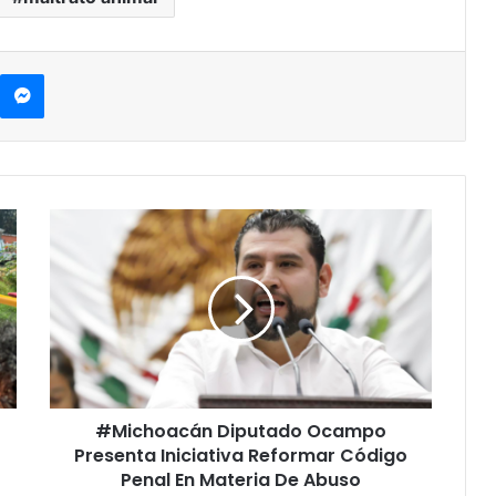
kype
Messenger
#Michoacán
Diputado
Ocampo
Presenta
Iniciativa
Reformar
Código
Penal
En
#Michoacán Diputado Ocampo
Materia
De
Presenta Iniciativa Reformar Código
Abuso
Penal En Materia De Abuso