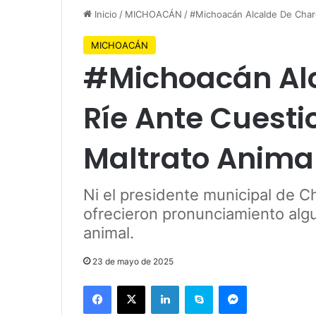
Inicio
/
MICHOACÁN
/
#Michoacán Alcalde De Char
MICHOACÁN
#Michoacán Alc
Ríe Ante Cuest
Maltrato Anima
Ni el presidente municipal de Cha
ofrecieron pronunciamiento alg
animal.
23 de mayo de 2025
Facebook
X
LinkedIn
Skype
Messenger