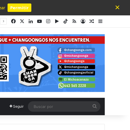
×
ear
Permitir
Powered by SendPulse
Facebook
X
LinkedIn
YouTube
Instagram
Google Play
TikTok
RSS
Acceso
Publicación al a
Barra lateral
Buscar
Seguir
por