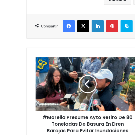
Facebook
X
LinkedIn
Pinterest
S
Compartir
#Morelia
Presume
Ayto
Retiro
De
80
Toneladas
De
Basura
#Morelia Presume Ayto Retiro De 80
En
Dren
Toneladas De Basura En Dren
Barajas
Barajas Para Evitar Inundaciones