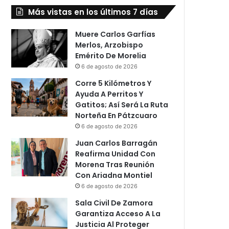
Más vistas en los últimos 7 días
Muere Carlos Garfías
Merlos, Arzobispo
Emérito De Morelia
6 de agosto de 2026
Corre 5 Kilómetros Y
Ayuda A Perritos Y
Gatitos; Así Será La Ruta
Norteña En Pátzcuaro
6 de agosto de 2026
Juan Carlos Barragán
Reafirma Unidad Con
Morena Tras Reunión
Con Ariadna Montiel
6 de agosto de 2026
Sala Civil De Zamora
Garantiza Acceso A La
Justicia Al Proteger