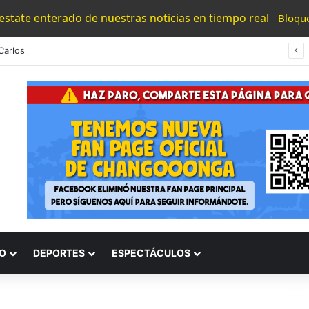
 estate enterado de nuestras noticias en tiempo real
Bloqu
arlos Garfías Merlos, Arzobispo Emérito De Morelia
O
DEPORTES
ESPECTÁCULOS