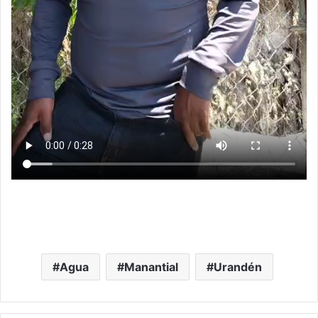
Agua
Manantial
Urandén