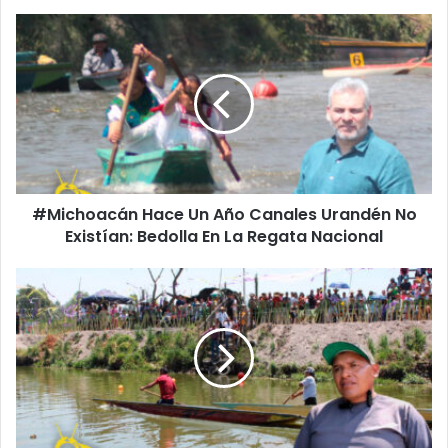
#Michoacán
Hace
Un
Año
Canales
Urandén
No
Existían:
Bedolla
#Michoacán Hace Un Año Canales Urandén No
En
La
Existían: Bedolla En La Regata Nacional
Regata
Nacional
#Pátzcuaro
No
Había
Futuro
Sin
Rescate
De
Manantiales
De