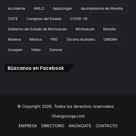
Accidente
AMLO
Apatzingán
Ayuntamiento de Morelia
CNTE
Congreso del Estado
COVID-19
Gobierno del Estado de Michoacán
Michoacán
Morelia
Morena
México
PRD
Silvano Aureoles
UMSNH
Uruapan
Video
Zamora
Búscanos en Facebook
© Copyright 2026. Todos los derechos reservados
Changoonga.com
EMPRESA
DIRECTORIO
ANÚNCIATE
CONTACTO