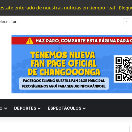
 estate enterado de nuestras noticias en tiempo real
Bloqu
“Los Necesitamos”: Atlético Morelia Agradece Respaldo De Su Afición En Encuentro Ante Cancún Fc
O
DEPORTES
ESPECTÁCULOS