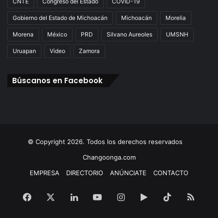
CNTE
Congreso del Estado
COVID-19
Gobierno del Estado de Michoacán
Michoacán
Morelia
Morena
México
PRD
Silvano Aureoles
UMSNH
Uruapan
Video
Zamora
Búscanos en Facebook
© Copyright 2026. Todos los derechos reservados
Changoonga.com
EMPRESA
DIRECTORIO
ANÚNCIATE
CONTACTO
Facebook
X
LinkedIn
YouTube
Instagram
Google
TikTok
RSS