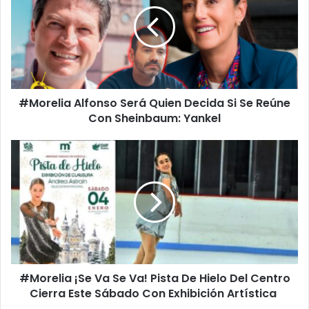
Quien
Decida
Si
Se
Reúne
Con
#Morelia Alfonso Será Quien Decida Si Se Reúne
Sheinbaum:
Yankel
Con Sheinbaum: Yankel
#Morelia
¡Se
Va
Se
Va!
Pista
De
Hielo
Del
#Morelia ¡Se Va Se Va! Pista De Hielo Del Centro
Centro
Cierra
Cierra Este Sábado Con Exhibición Artística
Este