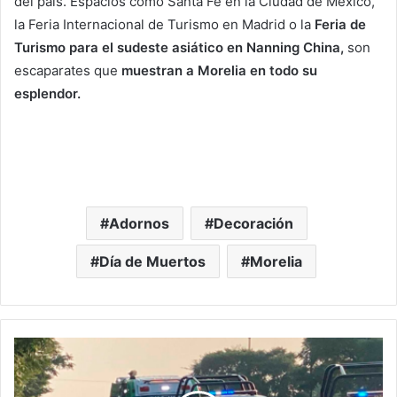
del país. Espacios como Santa Fe en la Ciudad de México,
la Feria Internacional de Turismo en Madrid o la
Feria de
Turismo para el sudeste asiático en Nanning China,
son
escaparates que
muestran a Morelia en todo su
esplendor.
Adornos
Decoración
Día de Muertos
Morelia
#Morelia
Motociclista
Pierde