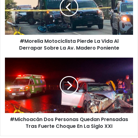
La
Vida
Al
Derrapar
Sobre
La
#Morelia Motociclista Pierde La Vida Al
Av.
Madero
Derrapar Sobre La Av. Madero Poniente
Poniente
#Michoacán
Dos
Personas
Quedan
Prensadas
Tras
Fuerte
Choque
En
#Michoacán Dos Personas Quedan Prensadas
La
Siglo
Tras Fuerte Choque En La Siglo XXI
XXI