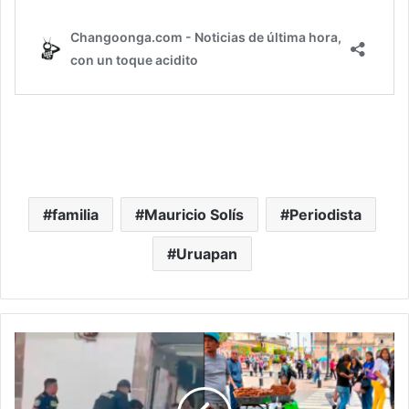
familia
Mauricio Solís
Periodista
Uruapan
Policía
Morelia
Aclara:
Comerciante