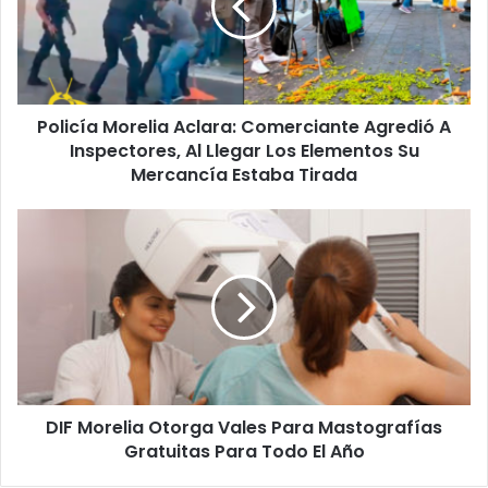
Agredió
A
Inspectores,
Al
Llegar
Policía Morelia Aclara: Comerciante Agredió A
Los
Elementos
Inspectores, Al Llegar Los Elementos Su
Su
Mercancía Estaba Tirada
Mercancía
Estaba
DIF
Tirada
Morelia
Otorga
Vales
Para
Mastografías
Gratuitas
Para
Todo
DIF Morelia Otorga Vales Para Mastografías
El
Año
Gratuitas Para Todo El Año