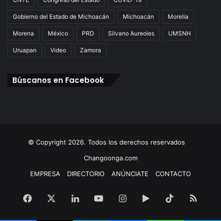
Gobierno del Estado de Michoacán
Michoacán
Morelia
Morena
México
PRD
Silvano Aureoles
UMSNH
Uruapan
Video
Zamora
Búscanos en Facebook
© Copyright 2026. Todos los derechos reservados
Changoonga.com
EMPRESA
DIRECTORIO
ANÚNCIATE
CONTACTO
Facebook
X
LinkedIn
YouTube
Instagram
Google
TikTok
RSS