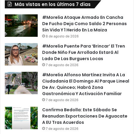
Más vistas en los últimos 7 días
#Morelia Ataque Armado En Cancha
De Fucho Deja Como Saldo 2 Personas
Sin Vida Y 1 Herido En La Maiza
8 de agosto de 2026
#Morelia Puente Para ‘Brincar’ El Tren
Donde Niño Fue Arrollado Estará Al
Lado De Las Burguers Locas
7 de agosto de 2026
#Morelia Alfonso Martínez Invita A La
Ciudadania El Domingo Al Parque Lineal
De Av. Quinceo; Habrá Zona
Gastronómica Y Activación Familiar
7 de agosto de 2026
Confirma Bedolla: Este Sábado Se
Reanudan Exportaciones De Aguacate
A EU Tras Acuerdos
7 de agosto de 2026