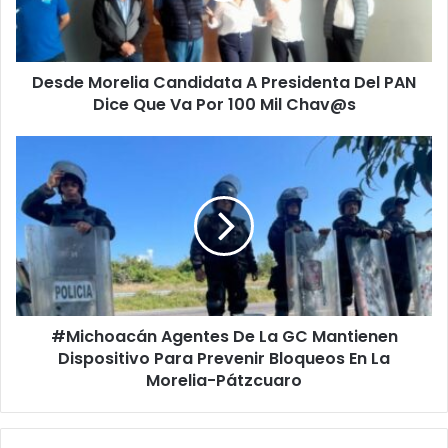
PAN
Dice
Que
Desde Morelia Candidata A Presidenta Del PAN
Va
Por
Dice Que Va Por 100 Mil Chav@s
100
Mil
#Michoacán
Chav@s
Agentes
De
La
GC
Mantienen
Dispositivo
Para
Prevenir
#Michoacán Agentes De La GC Mantienen
Bloqueos
En
Dispositivo Para Prevenir Bloqueos En La
La
Morelia-Pátzcuaro
Morelia-
Pátzcuaro