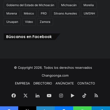
Gobierno del Estado de Michoacán
Michoacán
Morelia
Morena
México
PRD
Silvano Aureoles
UMSNH
Uruapan
Video
Zamora
Búscanos en Facebook
© Copyright 2026. Todos los derechos reservados
Changoonga.com
EMPRESA
DIRECTORIO
ANÚNCIATE
CONTACTO
Facebook
X
LinkedIn
YouTube
Instagram
Google
TikTok
RSS
Play