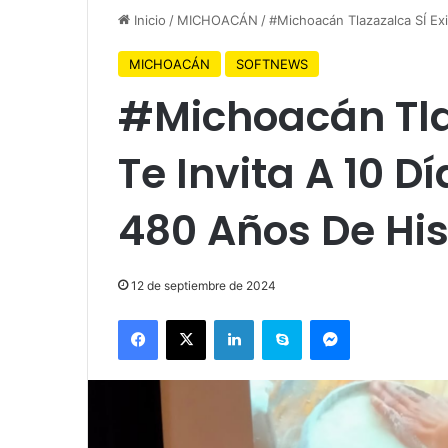
Inicio
/
MICHOACÁN
/
#Michoacán Tlazazalca SÍ Exi
MICHOACÁN
SOFTNEWS
#Michoacán Tlaz
Te Invita A 10 D
480 Años De His
12 de septiembre de 2024
Facebook
X
LinkedIn
Skype
Messenger