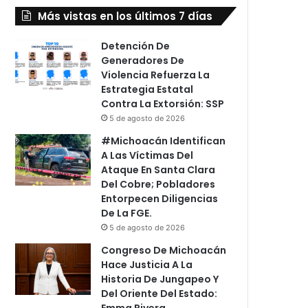
Más vistas en los últimos 7 días
Detención De
Generadores De
Violencia Refuerza La
Estrategia Estatal
Contra La Extorsión: SSP
5 de agosto de 2026
#Michoacán Identifican
A Las Víctimas Del
Ataque En Santa Clara
Del Cobre; Pobladores
Entorpecen Diligencias
De La FGE.
5 de agosto de 2026
Congreso De Michoacán
Hace Justicia A La
Historia De Jungapeo Y
Del Oriente Del Estado:
Emma Rivera.