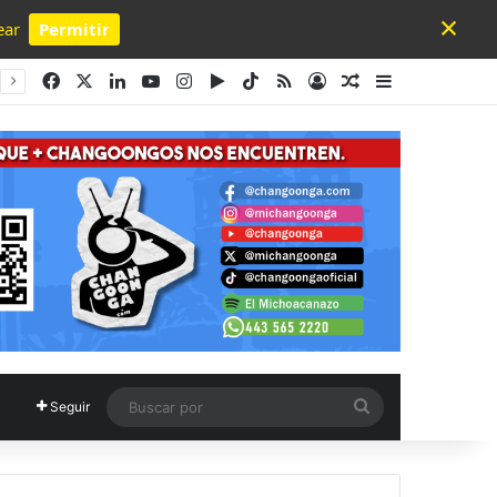
×
ear
Permitir
Powered by SendPulse
Facebook
X
LinkedIn
YouTube
Instagram
Google Play
TikTok
RSS
Acceso
Publicación al a
Barra lateral
Buscar
Seguir
por