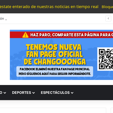
 estate enterado de nuestras noticias en tiempo real
Bloqu
Detención De Generadores De Violencia Refuerza La Estrategia Estatal Contra La Extorsión: SSP
O
DEPORTES
ESPECTÁCULOS