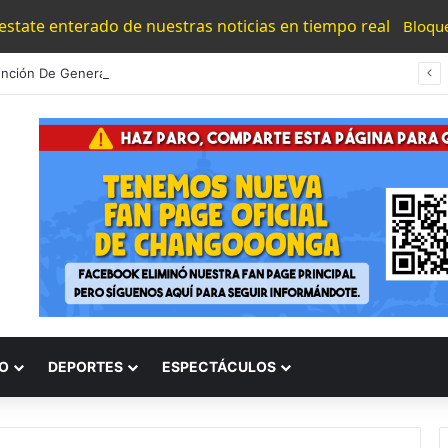
 estate enterado de nuestras noticias en tiempo real
Bloqu
Detención De Generadores De Violencia Refuerza La Estrategia Estatal Contra La Extorsión: SSP
O
DEPORTES
ESPECTÁCULOS