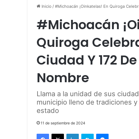
Inicio
/
#Michoacán ¡Oinkatelas! En Quiroga Cele
#Michoacán ¡Oi
Quiroga Celebr
Ciudad Y 172 D
Nombre
Llama a la unidad de sus ciuda
municipio lleno de tradiciones y
estado
11 de septiembre de 2024
Facebook
X
LinkedIn
Skype
Messenger