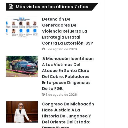
Más vistas en los últimos 7 días
Detención De
Generadores De
Violencia Refuerza La
Estrategia Estatal
Contra La Extorsión: SSP
5 de agosto de 2026
#Michoacán Identifican
A Las Víctimas Del
Ataque En Santa Clara
Del Cobre; Pobladores
Entorpecen Diligencias
De La FGE.
5 de agosto de 2026
Congreso De Michoacán
Hace Justicia A La
Historia De Jungapeo Y
Del Oriente Del Estado:
Emma Rivera.