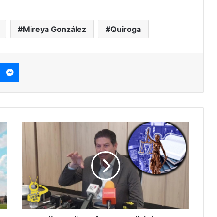
Mireya González
Quiroga
kype
Messenger
#Morelia
Reforma
Judicial
Se
Aprobó
Con
Trampas
De
MORENA