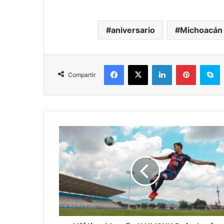
aniversario
Michoacán
Facebook
X
LinkedIn
Pinterest
S
Compartir
Atlético
Morelia
Y
UMSNH
Debutarán
En
La
Liga
De