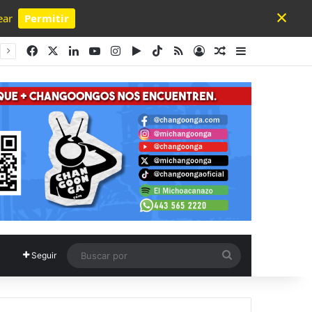
×
ear
Permitir
Powered by SendPulse
Facebook
X
LinkedIn
YouTube
Instagram
Google Play
TikTok
RSS
Acceso
Publicación al a
Barra lateral
Buscar
Seguir
por