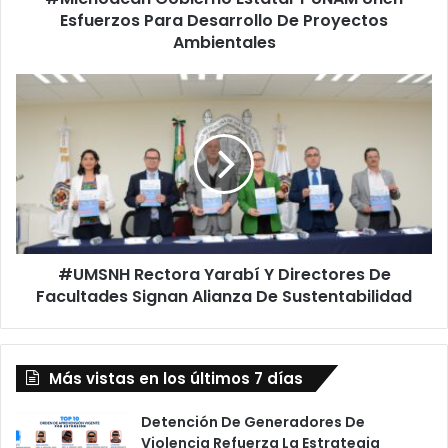
Proyectos
Esfuerzos Para Desarrollo De Proyectos
Ambientales
Ambientales
#UMSNH
Rectora
Yarabí
Y
Directores
De
Facultades
Signan
Alianza
#UMSNH Rectora Yarabí Y Directores De
De
Sustentabilidad
Facultades Signan Alianza De Sustentabilidad
Más vistas en los últimos 7 días
Detención De Generadores De
Violencia Refuerza La Estrategia