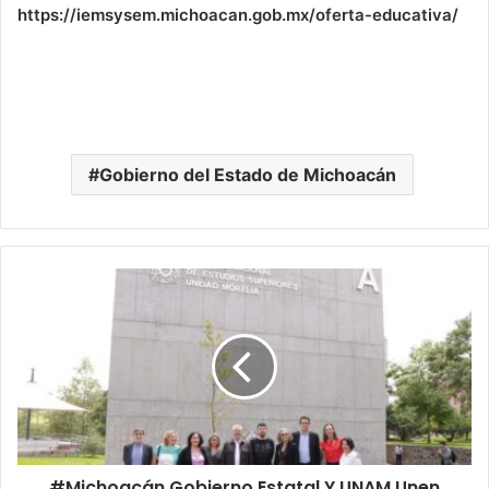
https://iemsysem.michoacan.gob.mx/oferta-educativa/
Gobierno del Estado de Michoacán
#Michoacán
Gobierno
Estatal
Y
UNAM
Unen
Esfuerzos
Para
Desarrollo
#Michoacán Gobierno Estatal Y UNAM Unen
De